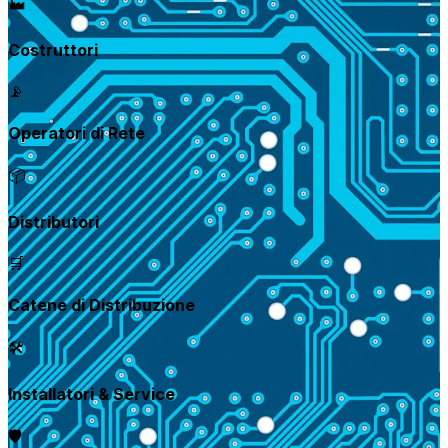
🏭
Costruttori
📡
Operatori di Rete
📦
Distributori
🛒
Catene di Distribuzione
🛠️
Installatori & Service
🛡️